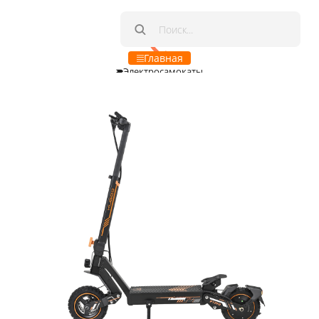
Главная
Электроcамокаты
Электровелосипеды